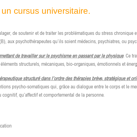
un cursus universitaire.
ager, de soutenir et de traiter les problématiques du stress chronique et
re (B), aux psychothérapeutes qu’ils soient médecins, psychiatres, ou psy
mettant de travailler sur le psychisme en passant par le physique
. Ce tr
s éléments structurels, mécaniques, bio-organiques, émotionnels et éner
rapeutique structuré dans l’ordre des thérapies brève, stratégique et or
ntions psycho-somatiques qui, grâce au dialogue entre le corps et le men
 cognitif, qu’affectif et comportemental de la personne.
cation