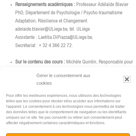
Renseignements académiques :
Professeur Adélaïde Blavier
PhD, Département de Psychologie / Psycho-traumatisme
Adaptation, Résilience et Changement
adelaide.blavier@ULiege.be, tél. ULiège
Assistante : Laetitia.DiPiazza@ULiege.be,
Secrétariat : + 32 4 366 22 72.
Sur le contenu des cours :
Michèle Quintin, Responsable pour
l’ASBL Ecole de Relaxothérapie®,
Gérer le consentement aux
00 32 483 048 088
,
mquintin.relaxotherapy@gmail.com
cookies
2.
Dans votre institution ou entreprise :
Pour offrir les meilleures expériences, nous utilisons des technologies
telles que les cookies pour stocker et/ou accéder aux informations sur
Michèle Quintin, responsable pédagogique,
l'appareil. Le consentement à ces technologies nous permettra de traiter
info@relaxotherapy.com
des données telles que le comportement de navigation ou les identifiants
uniques sur ce site. Ne pas consentir ou retirer son consentement peut
affecter négativement certaines caractéristiques et fonctions.
Comment arriver au Centre de Relaxothérapie®?
Cliquez ici